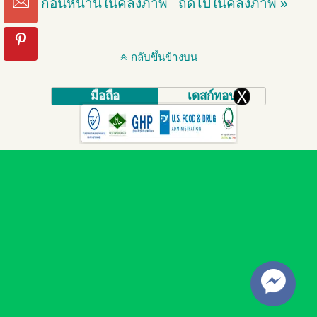
« ก่อนหน้านี้ในคลังภาพ
ถัดไปในคลังภาพ »
กลับขึ้นข้างบน
มือถือ
เดสก์ทอป