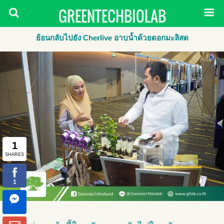
GREENTECHBIOLAB
ย้อนกลับไปยัง Cherlive อาบน้ำด้วยดอกมะลิสด