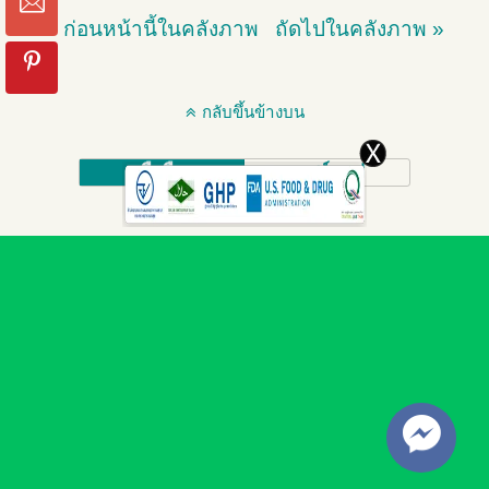
« ก่อนหน้านี้ในคลังภาพ
ถัดไปในคลังภาพ »
กลับขึ้นข้างบน
มือถือ
เดสก์ทอป