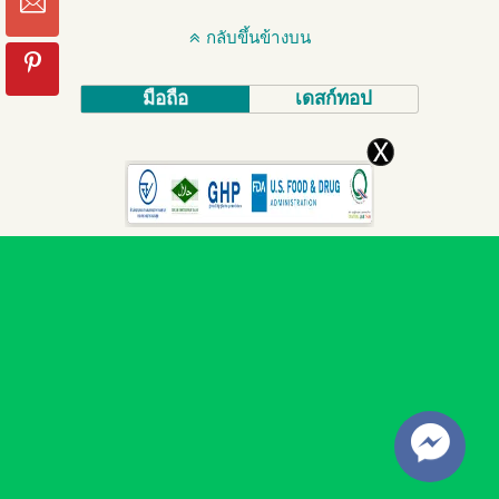
กลับขึ้นข้างบน
มือถือ
เดสก์ทอป