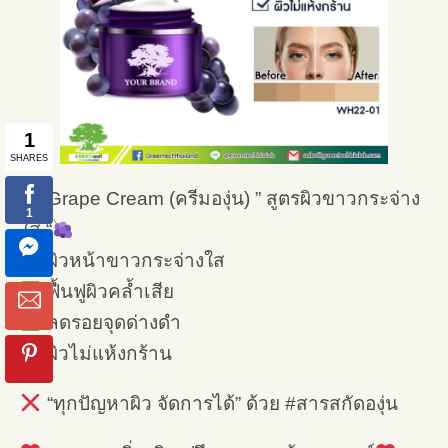
Grape Cream (ครีมองุ่น) ” สูตรผิวขาวกระจ่าง
ใส “
ผิวหน้าขาวกระจ่างใส
ฟื้นฟูผิวคล้ำเสีย
ลดรอยจุดด่างดำ
ผิวไม่แห้งกร้าน
“ทุกปัญหาผิว จัดการได้” ด้วย #สารสกัดองุ่น