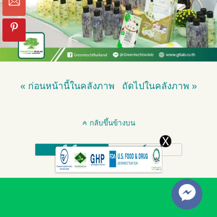
« ก่อนหน้านี้ในคลังภาพ
ถัดไปในคลังภาพ »
กลับขึ้นข้างบน
มือถือ
เดสก์ทอป