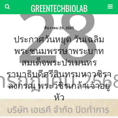
GREENTECHBIOLAB
ธันวาคม 29, 2025
ประกาศวันหยุด วันเฉลิม
พระชนมพรรษาพระบาท
สมเด็จพระปรเมนทร
รามาธิบดีศรีสินทรมหาวชิรา
ลงกรณ พระวชิรเกล้าเจ้าอยู่
หัว