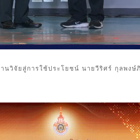
นงานวิจัยสู่การใช้ประโยชน์ นายวีริศร์ กุลพงษ