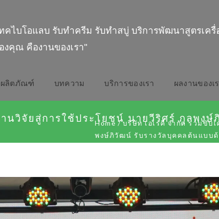
ทคไบโอแลบ รับทำครีม รับทำสบู่ บริการพัฒนาสูตรเครื
องคุณ คืองานของเรา"
ผลิตภัณฑ์
บทความ
บริการของเรา
ผลงานของเ
นงานวิจัยสู่การใช้ประโยชน์ นายวีริศร์ กุลพงษ
Home
/
บริษัท เอเรคี จำกัด ร่วมขับเ
พงษ์ภิวัฒน์ รับรางวัลบุคคลต้นแบบด