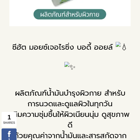
ซีฮัต มอยซ์เจอไรซิ่ง บอดี้ ออยล์
ผลิตภัณฑ์น้ำมันบำรุงผิวกาย สำหรับ
การนวดและดูแลผิวในทุกวัน
เติมความชุ่มชื้นให้ผิวเนียนนุ่ม ดูสุขภาพ
ดี
ด้วยคุณค่าจากน้ำมันและสารสกัดจาก