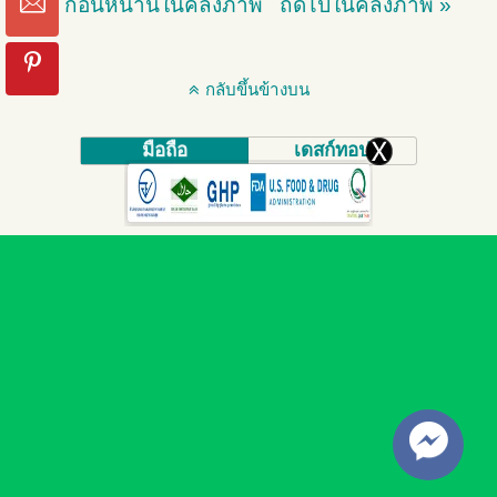
« ก่อนหน้านี้ในคลังภาพ
ถัดไปในคลังภาพ »
กลับขึ้นข้างบน
มือถือ
เดสก์ทอป