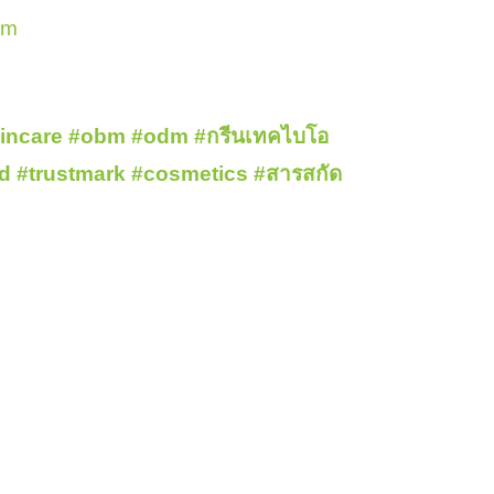
om
incare
#obm
#odm
#กรีนเทคไบโอ
nd
#trustmark
#cosmetics
#สารสกัด