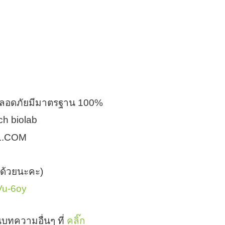
จปลอดภัยมีมาตรฐาน 100%
ch biolab
L.COM
ด้วยนะคะ)
HVu-6oy
บทความอื่นๆ ที่
คลิ๊ก