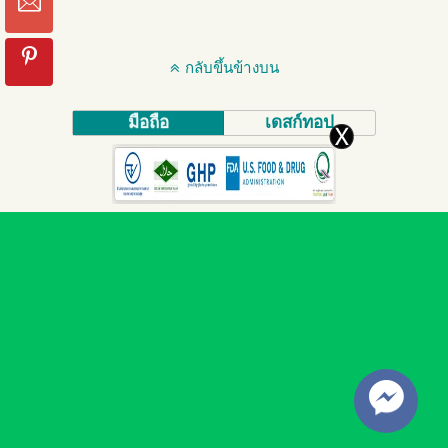
กลับขึ้นข้างบน
มือถือ
เดสก์ทอป