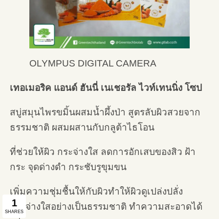
OLYMPUS DIGITAL CAMERA
เทอเมอริค แอนด์ ฮันนี่ เนเชอรัล ไวท์เทนนิ่ง โซป
สบู่สมุนไพรขมิ้นผสมน้ำผึ้งป่า สูตรลับผิวสวยจาก
ธรรมชาติ ผสมผสานกับกลูต้าไธโอน
ที่ช่วยให้ผิว กระจ่างใส ลดการอักเสบของสิว ฝ้า
กระ จุดด่างดำ กระชับรูขุมขน
เพิ่มความชุ่มชื้นให้กับผิวทำให้ผิวดูเปล่งปลั่ง
กระจ่างใสอย่างเป็นธรรมชาติ ทำความสะอาดได้