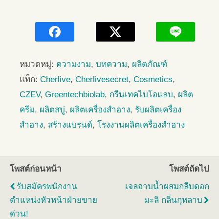
หมวดหมู่:
ความงาม
,
บทความ
,
ผลิตภัณฑ์
แท็ก:
Cherlive
,
Cherlivesecret
,
Cosmetics
,
CZEV
,
Greentechbiolab
,
กรีนเทคไบโอแลบ
,
ผลิต
ครีม
,
ผลิตสบู่
,
ผลิตเครื่องสำอาง
,
รับผลิตเครื่อง
สำอาง
,
สร้างแบรนด์
,
โรงงานผลิตเครื่องสำอาง
โพสต์ก่อนหน้า
โพสต์ถัดไป
รับสมัครพนักงาน
เจลอาบน้ำผสมกลีบดอก
ตำแหน่งหัวหน้าฝ่ายขาย
มะลิ กลิ่นกุหลาบ
ด่วน!