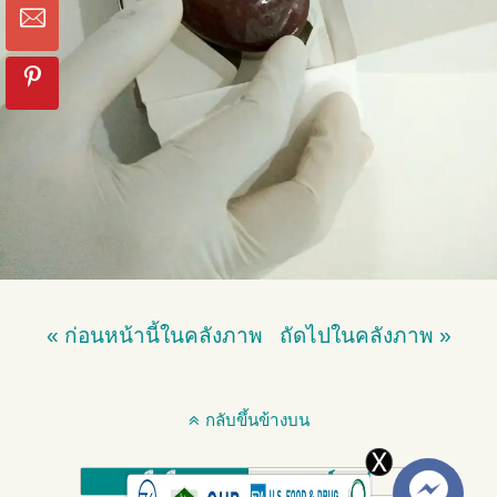
« ก่อนหน้านี้ในคลังภาพ
ถัดไปในคลังภาพ »
กลับขึ้นข้างบน
มือถือ
เดสก์ทอป