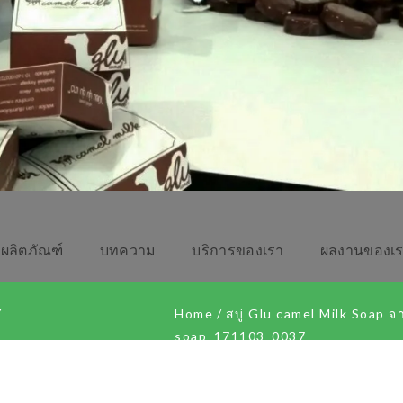
ผลิตภัณฑ์
บทความ
บริการของเรา
ผลงานของเ
7
Home
/
สบู่ Glu camel Milk Soap 
soap_171103_0037