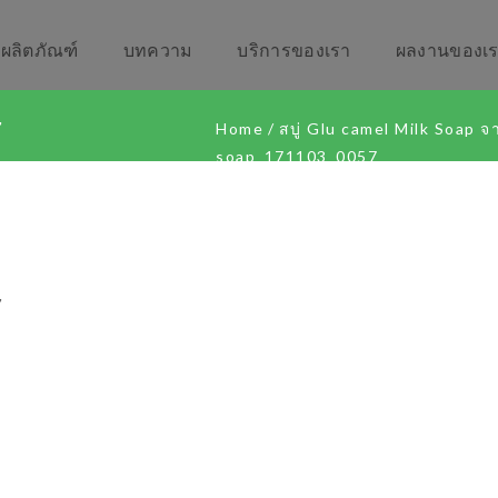
ผลิตภัณฑ์
บทความ
บริการของเรา
ผลงานของเ
7
Home
/
สบู่ Glu camel Milk Soap 
soap_171103_0057
7