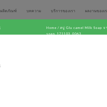
ผลิตภัณฑ์
บทความ
บริการของเรา
ผลงานของเ
3
Home
/
สบู่ Glu camel Milk Soap 
soap_171103_0063
3