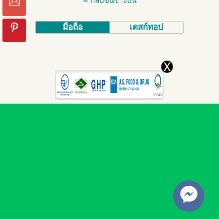
กลับขึ้นข้างบน
มือถือ
เดสก์ทอป