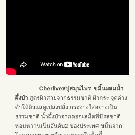
Cherliveสบู่สมุนไพร ขมิ้นผสมน้ำ
ผึ้งป่า
สูตรผิวสวยจากธรรมชาติ ฝ้ากระ จุดด่าง
ดำให้ผิวแลดูเปล่งปลั่ง กระจ่างใสอย่างเป็น
ธรรมชาติ น้ำผึ้งป่าจากดอกเสม็ดที่มีรสชาติ
หอมหวานเป็นอันดับ2 ของประเทศ ขมิ้นจาก